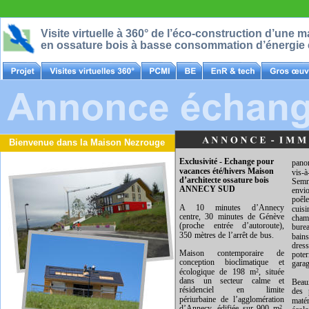
Visite virtuelle à 360° de l’éco-construction d’une 
en ossature bois à basse consommation d’énergie 
Bienvenue dans la Maison Nezrouge    >>>   Annonce échange maiso
Exclusivité - Echange pour 
pan
vacances été/hivers Maison 
vis-
d’architecte ossature bois 
Sem
ANNECY SUD
envi
poêl
A 10 minutes d’Annecy
cuis
centre, 30 minutes de Génève
cham
(proche entrée d’autoroute),
bure
350 mètres de l’arrêt de bus.
bains
dres
Maison contemporaire de
pote
conception bioclimatique et
garag
écologique de 198 m
, située
2
dans un secteur calme et
Beau
résidenciel en limite
des 
périurbaine de l’agglomération
matér
d’Annecy, édifiée sur 900 m
2