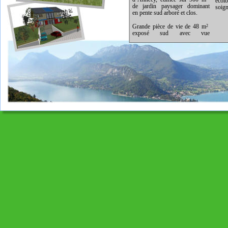
écol
de jardin paysager dominant
soign
en pente sud arboré et clos.
Grande pièce de vie de 48 m
2
exposé sud avec vue