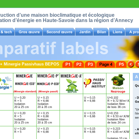
struction d’une maison bioclimatique et écologique
tion d’énergie en Haute-Savoie dans la région d’Annecy
ie+ Minergie Passivhaus BEPOS
A
Qu
- D
U = 0,20
U = 0,15
U = 0,15
U=0,102
R = 5
R = 6,66
R = 6,66
R = 9,72 W/m
.K
2
Ge
Isolation
Isolation
Isolation fibre
20 à 25 cm
20 à 35 cm
de bois 36 cm
“U
U = 0,20
U = 0,15
U = 0,15
U=0,153
l’é
R = 5
R = 6,66
R = 6,66
R = 6.53 m
.K/W
2
ses
Isolation
Isolation
Isolation fibre
20 à 25 cm
20 à 35 cm
de bois 24 cm
U = 0,20
U = 0,15
U = 0,15
U = 0,215
- 
R = 5
R = 6,66
R = 6,66
R = 4,65 m
.K/W
2
cl
Isolation 10 cm