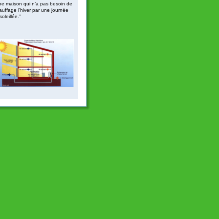
ne maison qui n’a pas besoin de 
auffage l’hiver par une journée 
oleillée.”