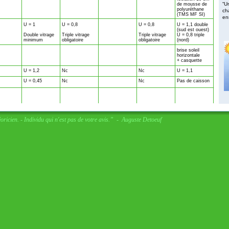
“U
de mousse de
polyuréthane
ch
(TMS MF SI)
ens
U = 1
U = 0,8
U = 0,8
U = 1,1 double
(sud est ouest)
Double vitrage
Triple vitrage
Triple vitrage
U = 0,8 triple
minimum
obligatoire
obligatoire
(nord)
brise soleil
horizontale
+ casquette
U = 1,2
Nc
Nc
U = 1,1
U = 0,45
Nc
Nc
Pas de caisson
ricien. - Individu qui n'est pas de votre avis.”  -  Auguste Detoeuf