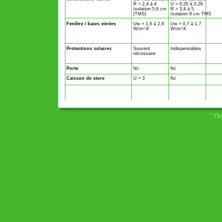
R = 2,4 à 4
U = 0,20 à 0,29
Isolation 5,6 cm
R = 3,4 à 5
(TMS)
Isolation 8 cm TMS
Fenêtre / baies vitrées
Uw = 1,6 à 2,6
Uw = 0,7 à 1,7
W/m
.K
W/m
.K
2
2
Protections solaires
Souvent
Indispensables
nécessaire
Porte
Nc
Nc
Caisson de store
U = 3
Nc
“Théo