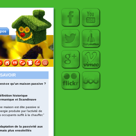
 SAVOIR
est-ce qu’un maison passive ?
éfinition historique 
rmanique et Scandinave
ne maison est dite passive si 
nergie produite par l’activité de 
 occupants suffit à la chauffer.”
Adaptation de la passivité aux 
imats plus ensoleillés