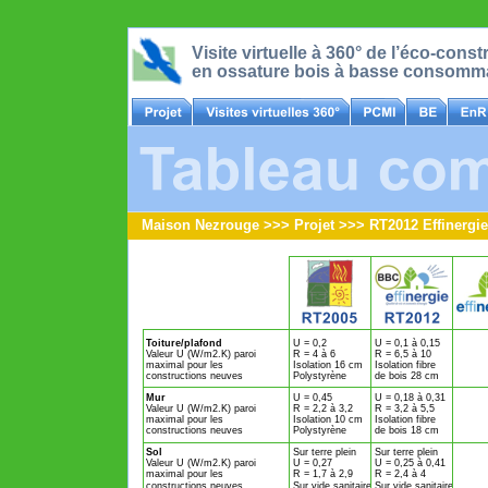
Visite virtuelle à 360° de l’éco-con
en ossature bois à basse consomma
Maison Nezrouge >>> Projet >>> RT2012 Effinerg
Toiture/plafond
U = 0,2
U = 0,1 à 0,15
Valeur U (W/m2.K) paroi
R = 4 à 6
R = 6,5 à 10
maximal pour les
Isolation 16 cm
Isolation fibre
constructions neuves
Polystyrène
de bois 28 cm
Mur
U = 0,45
U = 0,18 à 0,31
Valeur U (W/m2.K) paroi
R = 2,2 à 3,2
R = 3,2 à 5,5
maximal pour les
Isolation 10 cm
Isolation fibre
constructions neuves
Polystyrène
de bois 18 cm
Sol
Sur terre plein
Sur terre plein
Valeur U (W/m2.K) paroi
U = 0,27
U = 0,25 à 0,41
maximal pour les
R = 1,7 à 2,9
R = 2,4 à 4
constructions neuves
Sur vide sanitaire
Sur vide sanitaire